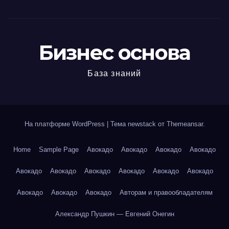
Бизнес основа
База знаний
На платформе WordPress
|
Тема newstack от
Themeansar
.
Home
Sample Page
Авокадо
Авокадо
Авокадо
Авокадо
Авокадо
Авокадо
Авокадо
Авокадо
Авокадо
Авокадо
Авокадо
Авокадо
Авокадо
Авторам и правообладателям
Александр Пушкин — Евгений Онегин