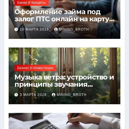
Банки И Кредиты
Оформление займа под
залог ПТС онлайн на карту
без визита в офис: порядок,
10 МАРТА 2026
MINING_BROTH
требования и документы
Бизнес И Инвестиции
Музыка ветра: устройство и
принципы звучания
колокольчиков
3 МАРТА 2026
MINING_BROTH