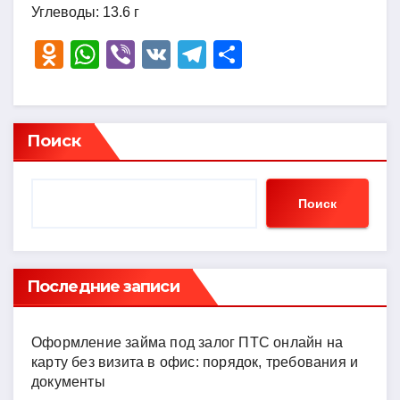
Углеводы: 13.6 г
O
W
Vi
V
T
О
d
h
b
K
el
тп
n
at
er
e
р
o
s
gr
а
Поиск
kl
A
a
в
a
p
m
и
Поиск
ss
p
ть
ni
ki
Последние записи
Оформление займа под залог ПТС онлайн на
карту без визита в офис: порядок, требования и
документы