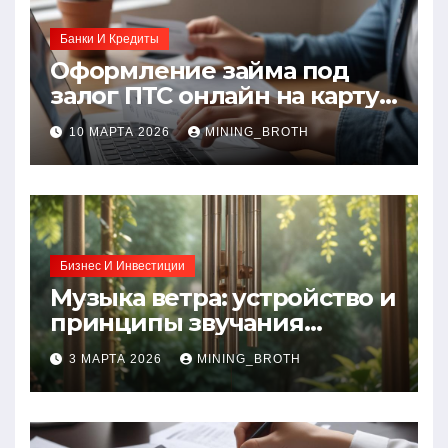
Банки И Кредиты
Оформление займа под
залог ПТС онлайн на карту
без визита в офис: порядок,
10 МАРТА 2026
MINING_BROTH
требования и документы
Бизнес И Инвестиции
Музыка ветра: устройство и
принципы звучания
колокольчиков
3 МАРТА 2026
MINING_BROTH