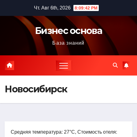
Перейти
Чт. Авг 6th, 2026
8:09:43 PM
к
содержимому
Бизнес основа
База знаний
Новосибирск
Средняя температура: 27°C, Стоимость отеля: