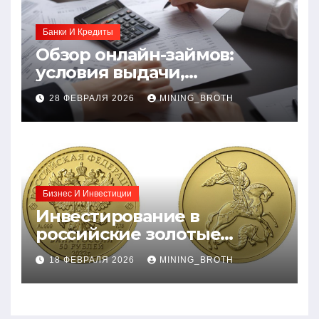
Банки И Кредиты
Обзор онлайн-займов:
условия выдачи,
процентные ставки и
28 ФЕВРАЛЯ 2026
MINING_BROTH
требования к заемщикам
Бизнес И Инвестиции
Инвестирование в
российские золотые
монеты: подробное
18 ФЕВРАЛЯ 2026
MINING_BROTH
руководство