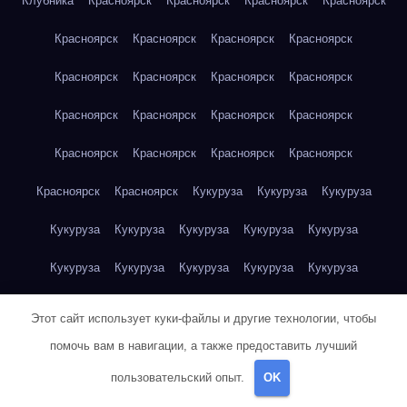
Клубника
Красноярск
Красноярск
Красноярск
Красноярск
Красноярск
Красноярск
Красноярск
Красноярск
Красноярск
Красноярск
Красноярск
Красноярск
Красноярск
Красноярск
Красноярск
Красноярск
Красноярск
Красноярск
Красноярск
Красноярск
Красноярск
Красноярск
Кукуруза
Кукуруза
Кукуруза
Кукуруза
Кукуруза
Кукуруза
Кукуруза
Кукуруза
Кукуруза
Кукуруза
Кукуруза
Кукуруза
Кукуруза
Кукуруза
Куриная грудка
Куриная грудка
Куриная грудка
Этот сайт использует куки-файлы и другие технологии, чтобы
Куриная грудка
Куриная грудка
Куриная грудка
помочь вам в навигации, а также предоставить лучший
пользовательский опыт.
OK
Куриная грудка
Куриная грудка
Куриная грудка