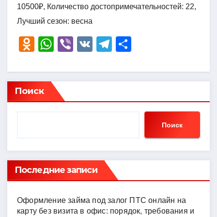
10500₽, Количество достопримечательностей: 22,
Лучший сезон: весна
O
W
Vi
V
T
О
d
h
b
K
el
тп
n
at
er
e
р
o
s
gr
а
Поиск
kl
A
a
в
a
p
m
и
Поиск
ss
p
ть
ni
ki
Последние записи
Оформление займа под залог ПТС онлайн на
карту без визита в офис: порядок, требования и