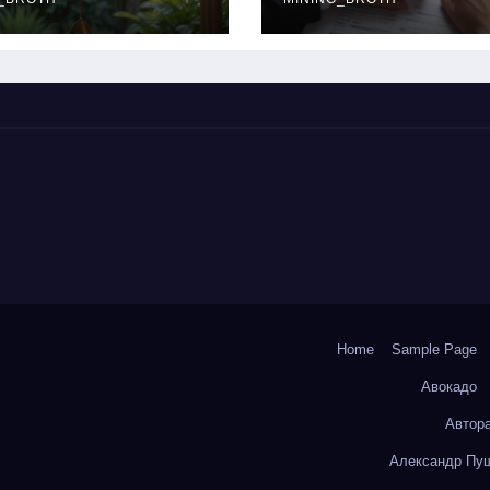
окольчиков
ставки и
требования к
заемщикам
Home
Sample Page
Авокадо
Автор
Александр Пуш