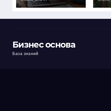
офис: порядок,
кол
требования и
документы
Бизнес основа
База знаний