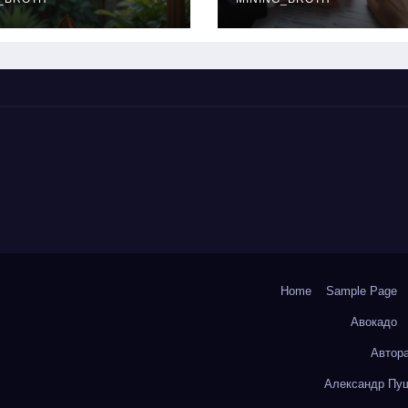
окольчиков
ставки и
требования к
заемщикам
Home
Sample Page
Авокадо
Автор
Александр Пуш