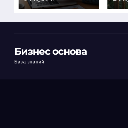
офис: порядок,
кол
требования и
документы
Бизнес основа
База знаний