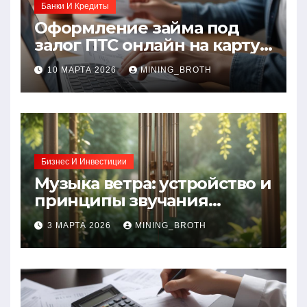
Банки И Кредиты
Оформление займа под
залог ПТС онлайн на карту
без визита в офис: порядок,
10 МАРТА 2026
MINING_BROTH
требования и документы
Бизнес И Инвестиции
Музыка ветра: устройство и
принципы звучания
колокольчиков
3 МАРТА 2026
MINING_BROTH