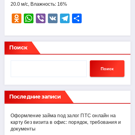
20.0 м/с, Влажность: 16%
O
W
Vi
V
T
О
d
h
b
K
el
тп
n
at
er
e
р
o
s
gr
а
Поиск
kl
A
a
в
a
p
m
и
Поиск
ss
p
ть
ni
ki
Последние записи
Оформление займа под залог ПТС онлайн на
карту без визита в офис: порядок, требования и
документы