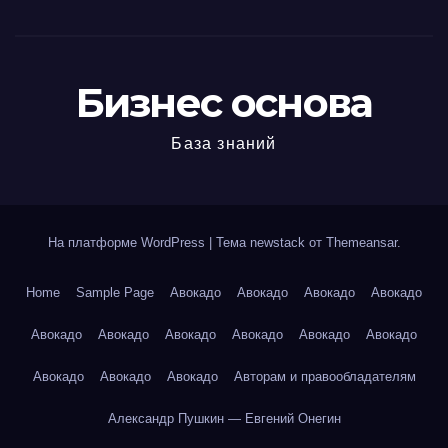
Бизнес основа
База знаний
На платформе WordPress
|
Тема newstack от
Themeansar
.
Home
Sample Page
Авокадо
Авокадо
Авокадо
Авокадо
Авокадо
Авокадо
Авокадо
Авокадо
Авокадо
Авокадо
Авокадо
Авокадо
Авокадо
Авторам и правообладателям
Александр Пушкин — Евгений Онегин