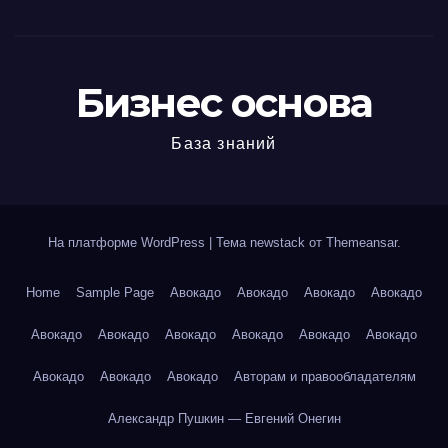
Бизнес основа
База знаний
На платформе WordPress
|
Тема newstack от
Themeansar
.
Home
Sample Page
Авокадо
Авокадо
Авокадо
Авокадо
Авокадо
Авокадо
Авокадо
Авокадо
Авокадо
Авокадо
Авокадо
Авокадо
Авокадо
Авторам и правообладателям
Александр Пушкин — Евгений Онегин