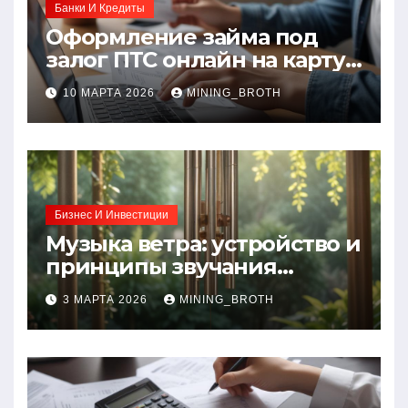
Банки И Кредиты
Оформление займа под
залог ПТС онлайн на карту
без визита в офис: порядок,
10 МАРТА 2026
MINING_BROTH
требования и документы
Бизнес И Инвестиции
Музыка ветра: устройство и
принципы звучания
колокольчиков
3 МАРТА 2026
MINING_BROTH