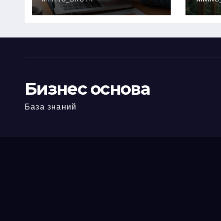
офис: порядок,
кол
требования и
документы
Бизнес основа
База знаний