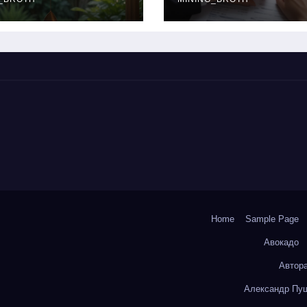
окольчиков
ставки и
требования к
заемщикам
Home
Sample Page
Авокадо
Автор
Александр Пуш