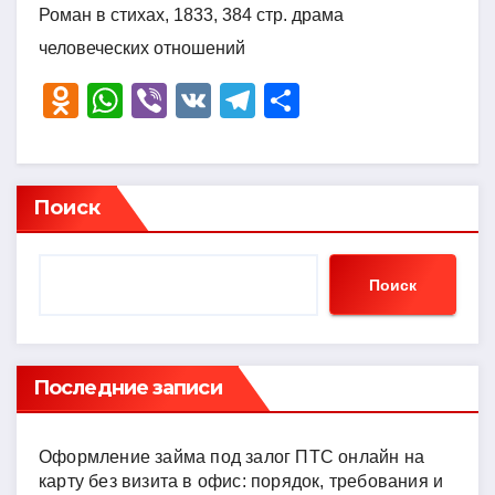
Роман в стихах, 1833, 384 стр. драма
человеческих отношений
O
W
Vi
V
T
О
d
h
b
K
el
тп
n
at
er
e
р
o
s
gr
а
Поиск
kl
A
a
в
a
p
m
и
Поиск
ss
p
ть
ni
ki
Последние записи
Оформление займа под залог ПТС онлайн на
карту без визита в офис: порядок, требования и