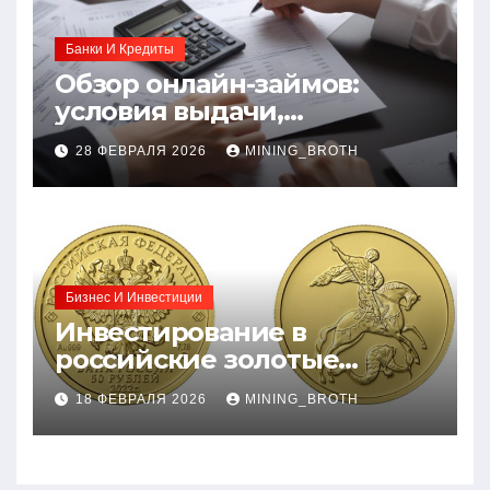
Банки И Кредиты
Обзор онлайн-займов:
условия выдачи,
процентные ставки и
28 ФЕВРАЛЯ 2026
MINING_BROTH
требования к заемщикам
Бизнес И Инвестиции
Инвестирование в
российские золотые
монеты: подробное
18 ФЕВРАЛЯ 2026
MINING_BROTH
руководство