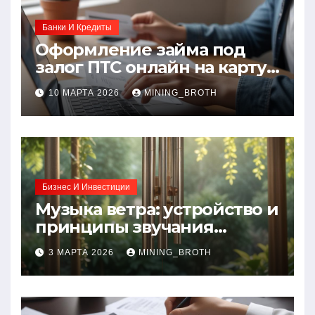
Банки И Кредиты
Оформление займа под
залог ПТС онлайн на карту
без визита в офис: порядок,
10 МАРТА 2026
MINING_BROTH
требования и документы
Бизнес И Инвестиции
Музыка ветра: устройство и
принципы звучания
колокольчиков
3 МАРТА 2026
MINING_BROTH