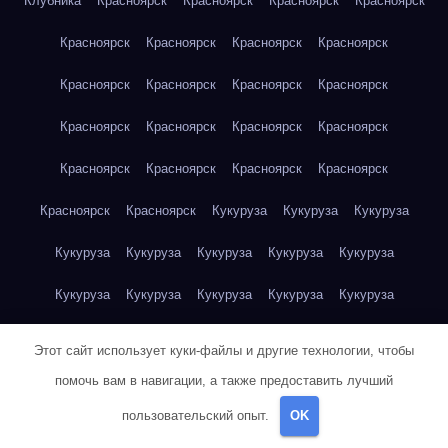
Клубника
Красноярск
Красноярск
Красноярск
Красноярск
Красноярск
Красноярск
Красноярск
Красноярск
Красноярск
Красноярск
Красноярск
Красноярск
Красноярск
Красноярск
Красноярск
Красноярск
Красноярск
Красноярск
Красноярск
Красноярск
Красноярск
Красноярск
Кукуруза
Кукуруза
Кукуруза
Кукуруза
Кукуруза
Кукуруза
Кукуруза
Кукуруза
Кукуруза
Кукуруза
Кукуруза
Кукуруза
Кукуруза
Кукуруза
Куриная грудка
Куриная грудка
Куриная грудка
Этот сайт использует куки-файлы и другие технологии, чтобы
Куриная грудка
Куриная грудка
Куриная грудка
помочь вам в навигации, а также предоставить лучший
пользовательский опыт.
OK
Куриная грудка
Куриная грудка
Куриная грудка