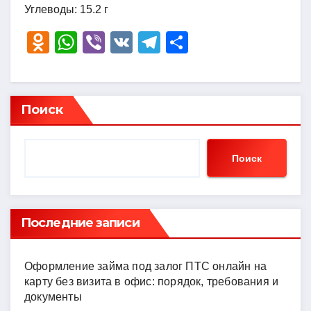
Углеводы: 15.2 г
O
W
Vi
V
T
О
d
h
b
K
el
тп
n
at
er
e
р
o
s
gr
а
Поиск
kl
A
a
в
a
p
m
и
Поиск
ss
p
ть
ni
ki
Последние записи
Оформление займа под залог ПТС онлайн на
карту без визита в офис: порядок, требования и
документы