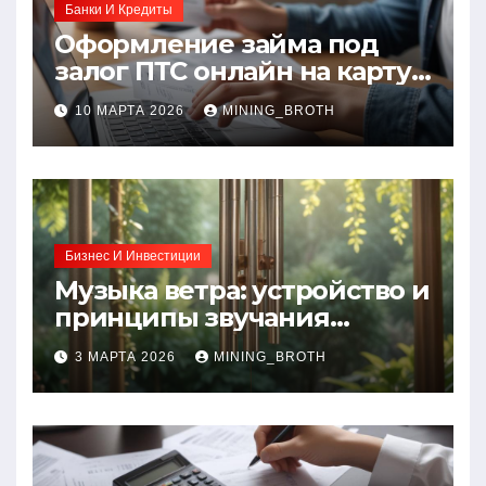
Банки И Кредиты
Оформление займа под
залог ПТС онлайн на карту
без визита в офис: порядок,
10 МАРТА 2026
MINING_BROTH
требования и документы
Бизнес И Инвестиции
Музыка ветра: устройство и
принципы звучания
колокольчиков
3 МАРТА 2026
MINING_BROTH