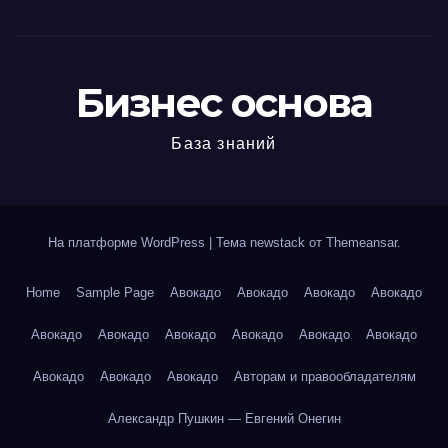
Бизнес основа
База знаний
На платформе WordPress
|
Тема newstack от
Themeansar
.
Home
Sample Page
Авокадо
Авокадо
Авокадо
Авокадо
Авокадо
Авокадо
Авокадо
Авокадо
Авокадо
Авокадо
Авокадо
Авокадо
Авокадо
Авторам и правообладателям
Александр Пушкин — Евгений Онегин