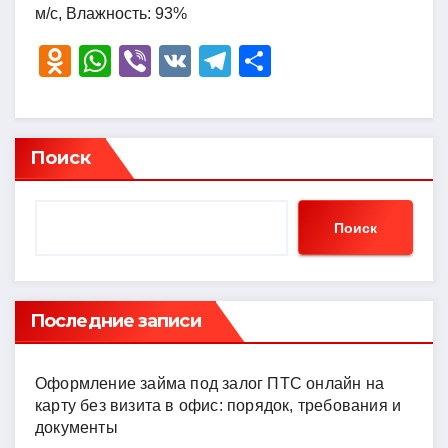
м/с, Влажность: 93%
O
W
Vi
V
T
О
d
h
b
K
el
тп
n
at
er
e
р
o
s
gr
а
Поиск
kl
A
a
в
a
p
m
и
Поиск
ss
p
ть
ni
ki
Последние записи
Оформление займа под залог ПТС онлайн на
карту без визита в офис: порядок, требования и
документы