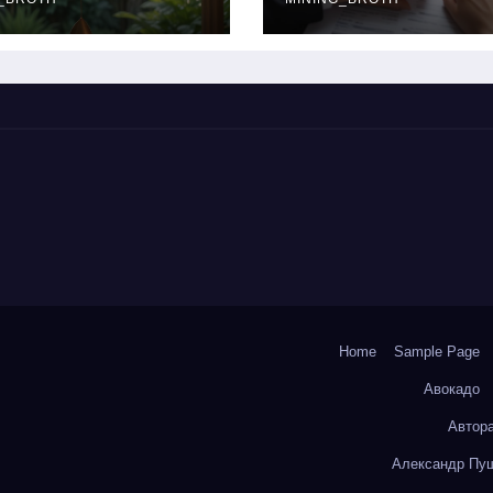
окольчиков
ставки и
требования к
заемщикам
Home
Sample Page
Авокадо
Автор
Александр Пуш