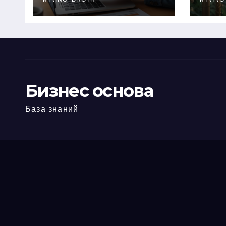
офис: порядок,
кол
требования и
документы
Бизнес основа
База знаний