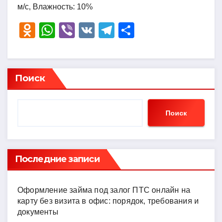
м/с, Влажность: 10%
O
W
Vi
V
T
О
d
h
b
K
el
тп
n
at
er
e
р
o
s
gr
а
Поиск
kl
A
a
в
a
p
m
и
Поиск
ss
p
ть
ni
ki
Последние записи
Оформление займа под залог ПТС онлайн на
карту без визита в офис: порядок, требования и
документы