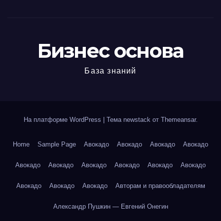
Бизнес основа
База знаний
На платформе WordPress
|
Тема newstack от
Themeansar
.
Home
Sample Page
Авокадо
Авокадо
Авокадо
Авокадо
Авокадо
Авокадо
Авокадо
Авокадо
Авокадо
Авокадо
Авокадо
Авокадо
Авокадо
Авторам и правообладателям
Александр Пушкин — Евгений Онегин