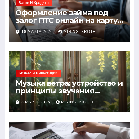
Банки И Кредиты
Оформление займа под
залог ПТС онлайн на карту
без визита в офис: порядок,
10 МАРТА 2026
MINING_BROTH
требования и документы
Бизнес И Инвестиции
Музыка ветра: устройство и
принципы звучания
колокольчиков
3 МАРТА 2026
MINING_BROTH