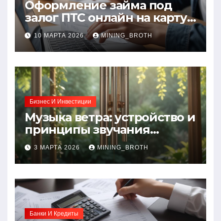
Оформление займа под
залог ПТС онлайн на карту
без визита в офис: порядок,
10 МАРТА 2026
MINING_BROTH
требования и документы
Бизнес И Инвестиции
Музыка ветра: устройство и
принципы звучания
колокольчиков
3 МАРТА 2026
MINING_BROTH
Банки И Кредиты