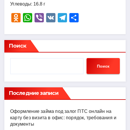
Углеводы: 16.8 г
O
W
Vi
V
T
О
d
h
b
K
el
тп
n
at
er
e
р
o
s
gr
а
Поиск
kl
A
a
в
a
p
m
и
Поиск
ss
p
ть
ni
ki
Последние записи
Оформление займа под залог ПТС онлайн на
карту без визита в офис: порядок, требования и
документы