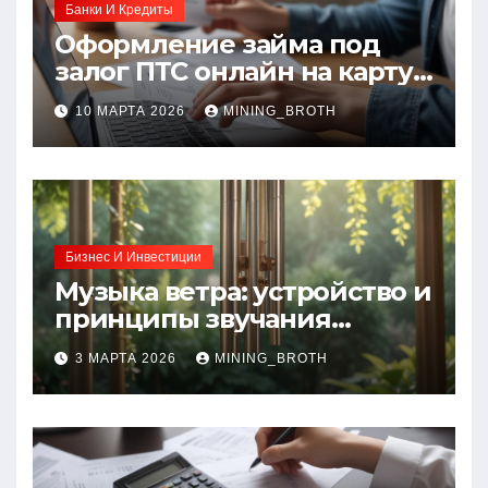
Банки И Кредиты
Оформление займа под
залог ПТС онлайн на карту
без визита в офис: порядок,
10 МАРТА 2026
MINING_BROTH
требования и документы
Бизнес И Инвестиции
Музыка ветра: устройство и
принципы звучания
колокольчиков
3 МАРТА 2026
MINING_BROTH