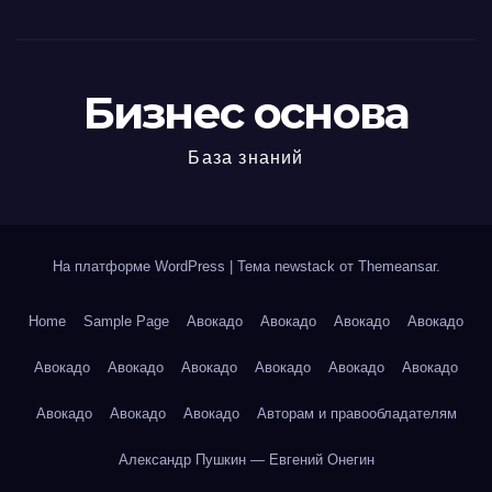
Бизнес основа
База знаний
На платформе WordPress
|
Тема newstack от
Themeansar
.
Home
Sample Page
Авокадо
Авокадо
Авокадо
Авокадо
Авокадо
Авокадо
Авокадо
Авокадо
Авокадо
Авокадо
Авокадо
Авокадо
Авокадо
Авторам и правообладателям
Александр Пушкин — Евгений Онегин