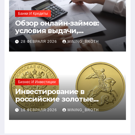
Банки И Кредиты
Обзор онлайн-займов:
условия выдачи,
процентные ставки и
28 ФЕВРАЛЯ 2026
MINING_BROTH
требования к заемщикам
Бизнес И Инвестиции
Инвестирование в
российские золотые
монеты: подробное
18 ФЕВРАЛЯ 2026
MINING_BROTH
руководство