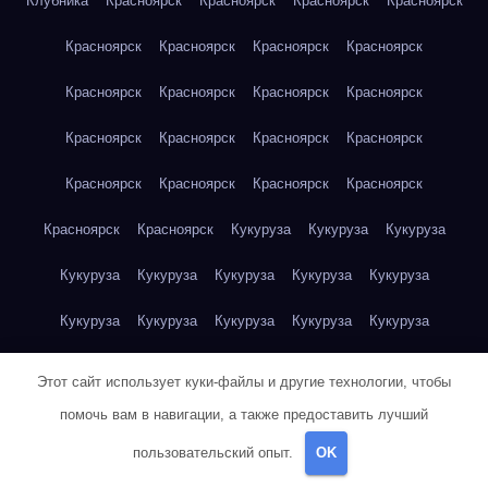
Клубника
Красноярск
Красноярск
Красноярск
Красноярск
Красноярск
Красноярск
Красноярск
Красноярск
Красноярск
Красноярск
Красноярск
Красноярск
Красноярск
Красноярск
Красноярск
Красноярск
Красноярск
Красноярск
Красноярск
Красноярск
Красноярск
Красноярск
Кукуруза
Кукуруза
Кукуруза
Кукуруза
Кукуруза
Кукуруза
Кукуруза
Кукуруза
Кукуруза
Кукуруза
Кукуруза
Кукуруза
Кукуруза
Кукуруза
Куриная грудка
Куриная грудка
Куриная грудка
Этот сайт использует куки-файлы и другие технологии, чтобы
Куриная грудка
Куриная грудка
Куриная грудка
помочь вам в навигации, а также предоставить лучший
пользовательский опыт.
OK
Куриная грудка
Куриная грудка
Куриная грудка