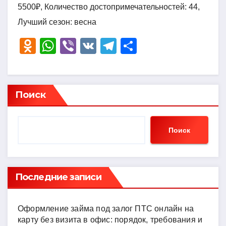
5500₽, Количество достопримечательностей: 44,
Лучший сезон: весна
O
W
Vi
V
T
О
d
h
b
K
el
тп
n
at
er
e
р
o
s
gr
а
Поиск
kl
A
a
в
a
p
m
и
Поиск
ss
p
ть
ni
ki
Последние записи
Оформление займа под залог ПТС онлайн на
карту без визита в офис: порядок, требования и