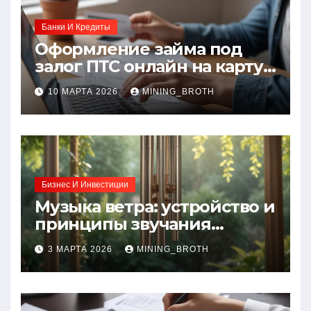
Банки И Кредиты
Оформление займа под
залог ПТС онлайн на карту
без визита в офис: порядок,
10 МАРТА 2026
MINING_BROTH
требования и документы
Бизнес И Инвестиции
Музыка ветра: устройство и
принципы звучания
колокольчиков
3 МАРТА 2026
MINING_BROTH