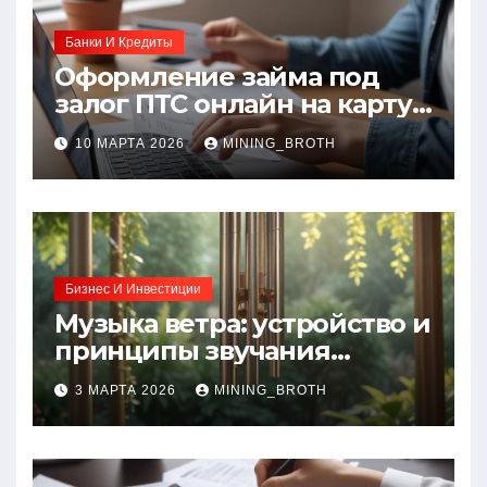
Банки И Кредиты
Оформление займа под
залог ПТС онлайн на карту
без визита в офис: порядок,
10 МАРТА 2026
MINING_BROTH
требования и документы
Бизнес И Инвестиции
Музыка ветра: устройство и
принципы звучания
колокольчиков
3 МАРТА 2026
MINING_BROTH