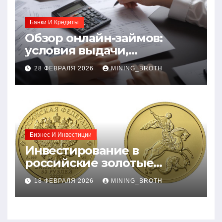
Банки И Кредиты
Обзор онлайн-займов:
условия выдачи,
процентные ставки и
28 ФЕВРАЛЯ 2026
MINING_BROTH
требования к заемщикам
Бизнес И Инвестиции
Инвестирование в
российские золотые
монеты: подробное
18 ФЕВРАЛЯ 2026
MINING_BROTH
руководство