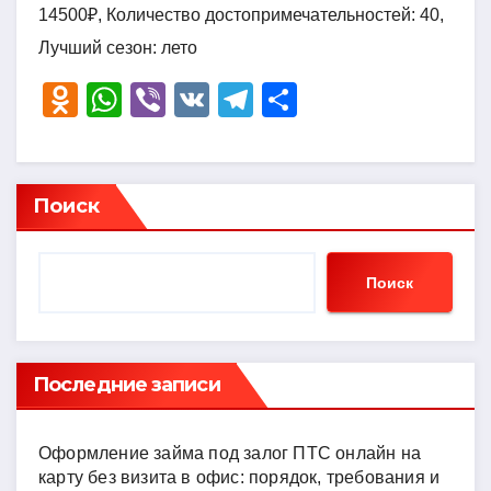
14500₽, Количество достопримечательностей: 40,
Лучший сезон: лето
O
W
Vi
V
T
О
d
h
b
K
el
тп
n
at
er
e
р
o
s
gr
а
Поиск
kl
A
a
в
a
p
m
и
Поиск
ss
p
ть
ni
ki
Последние записи
Оформление займа под залог ПТС онлайн на
карту без визита в офис: порядок, требования и