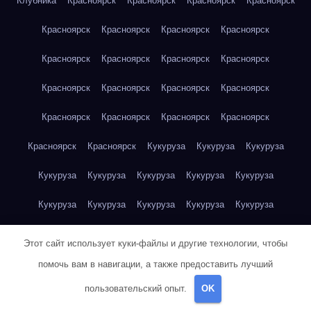
Клубника
Красноярск
Красноярск
Красноярск
Красноярск
Красноярск
Красноярск
Красноярск
Красноярск
Красноярск
Красноярск
Красноярск
Красноярск
Красноярск
Красноярск
Красноярск
Красноярск
Красноярск
Красноярск
Красноярск
Красноярск
Красноярск
Красноярск
Кукуруза
Кукуруза
Кукуруза
Кукуруза
Кукуруза
Кукуруза
Кукуруза
Кукуруза
Кукуруза
Кукуруза
Кукуруза
Кукуруза
Кукуруза
Кукуруза
Куриная грудка
Куриная грудка
Куриная грудка
Этот сайт использует куки-файлы и другие технологии, чтобы
Куриная грудка
Куриная грудка
Куриная грудка
помочь вам в навигации, а также предоставить лучший
пользовательский опыт.
OK
Куриная грудка
Куриная грудка
Куриная грудка