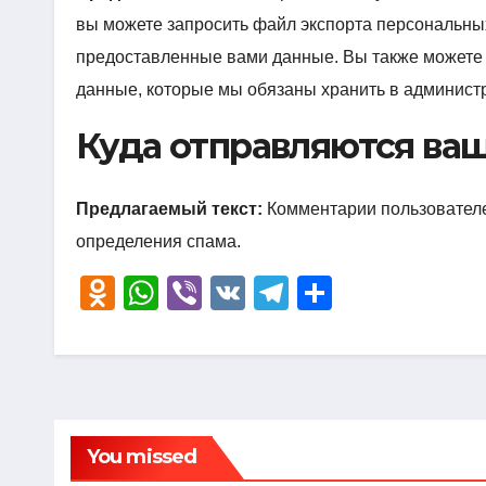
вы можете запросить файл экспорта персональных
предоставленные вами данные. Вы также можете з
данные, которые мы обязаны хранить в администр
Куда отправляются ва
Предлагаемый текст:
Комментарии пользователе
определения спама.
O
W
Vi
V
T
О
d
h
b
K
el
тп
n
at
er
e
р
o
s
gr
а
kl
A
a
в
You missed
a
p
m
и