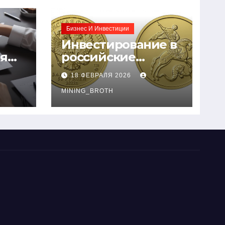
Бизнес И Инвестиции
Инвестирование в
ия
российские
золотые монеты:
18 ФЕВРАЛЯ 2026
подробное
руководство
MINING_BROTH