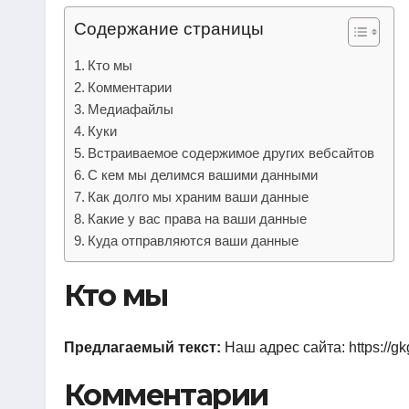
р
i
r
Содержание страницы
а
k
a
в
Кто мы
i
m
Комментарии
и
Медиафайлы
т
Куки
ь
Встраиваемое содержимое других вебсайтов
С кем мы делимся вашими данными
Как долго мы храним ваши данные
Какие у вас права на ваши данные
Куда отправляются ваши данные
Кто мы
Предлагаемый текст:
Наш адрес сайта: https://gkg
Комментарии