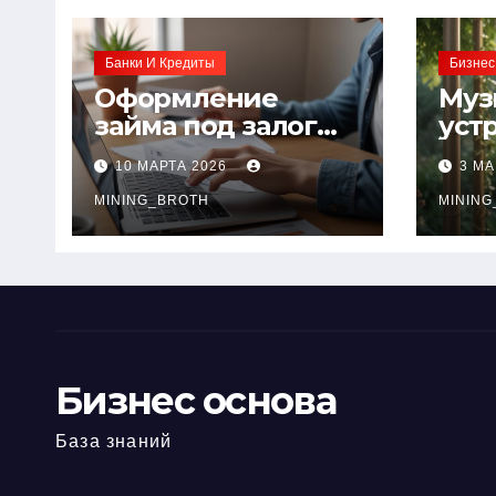
ss
p
ть
ni
Банки И Кредиты
Бизнес
ki
Оформление
Муз
займа под залог
уст
ПТС онлайн на
при
10 МАРТА 2026
3 МА
карту без визита в
зву
офис: порядок,
MINING_BROTH
кол
MINING
требования и
документы
Бизнес основа
База знаний