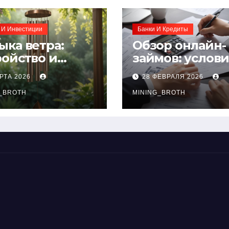
 И Инвестиции
Банки И Кредиты
ыка ветра:
Обзор онлайн-
ройство и
займов: услов
нципы
выдачи,
РТА 2026
28 ФЕВРАЛЯ 2026
чания
процентные
окольчиков
_BROTH
ставки и
MINING_BROTH
требования к
заемщикам