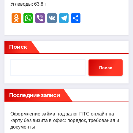
Углеводы: 63.8 г
O
W
Vi
V
T
О
d
h
b
K
el
тп
n
at
er
e
р
o
s
gr
а
Поиск
kl
A
a
в
a
p
m
и
Поиск
ss
p
ть
ni
ki
Последние записи
Оформление займа под залог ПТС онлайн на
карту без визита в офис: порядок, требования и
документы