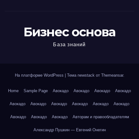
Бизнес основа
База знаний
На платформе WordPress
|
Тема newstack от
Themeansar
.
Home
Sample Page
Авокадо
Авокадо
Авокадо
Авокадо
Авокадо
Авокадо
Авокадо
Авокадо
Авокадо
Авокадо
Авокадо
Авокадо
Авокадо
Авторам и правообладателям
Александр Пушкин — Евгений Онегин