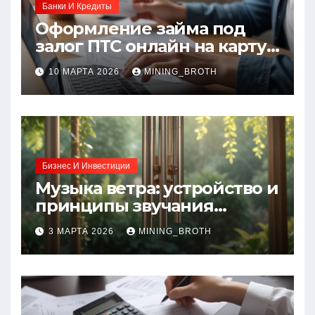
Банки И Кредиты
Оформление займа под
залог ПТС онлайн на карту
без визита в офис: порядок,
10 МАРТА 2026
MINING_BROTH
требования и документы
Бизнес И Инвестиции
Музыка ветра: устройство и
принципы звучания
колокольчиков
3 МАРТА 2026
MINING_BROTH