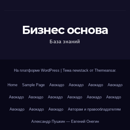
Бизнес основа
База знаний
На платформе WordPress
|
Тема newstack от
Themeansar
.
Home
Sample Page
Авокадо
Авокадо
Авокадо
Авокадо
Авокадо
Авокадо
Авокадо
Авокадо
Авокадо
Авокадо
Авокадо
Авокадо
Авокадо
Авторам и правообладателям
Александр Пушкин — Евгений Онегин