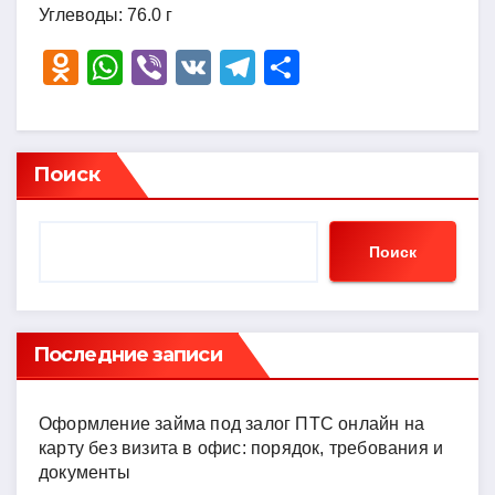
Углеводы: 76.0 г
O
W
Vi
V
T
О
d
h
b
K
el
тп
n
at
er
e
р
o
s
gr
а
Поиск
kl
A
a
в
a
p
m
и
Поиск
ss
p
ть
ni
ki
Последние записи
Оформление займа под залог ПТС онлайн на
карту без визита в офис: порядок, требования и
документы