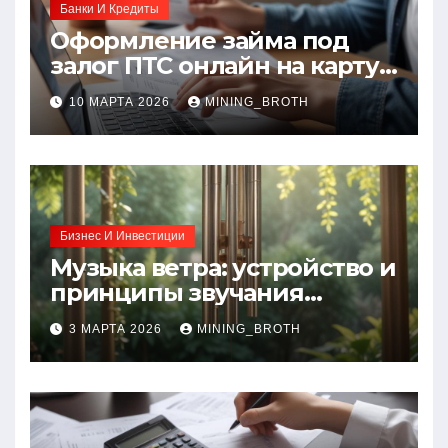
Банки И Кредиты
Оформление займа под
залог ПТС онлайн на карту
без визита в офис: порядок,
10 МАРТА 2026
MINING_BROTH
требования и документы
Бизнес И Инвестиции
Музыка ветра: устройство и
принципы звучания
колокольчиков
3 МАРТА 2026
MINING_BROTH