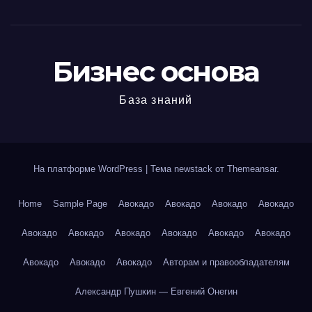
Бизнес основа
База знаний
На платформе WordPress
|
Тема newstack от
Themeansar
.
Home
Sample Page
Авокадо
Авокадо
Авокадо
Авокадо
Авокадо
Авокадо
Авокадо
Авокадо
Авокадо
Авокадо
Авокадо
Авокадо
Авокадо
Авторам и правообладателям
Александр Пушкин — Евгений Онегин