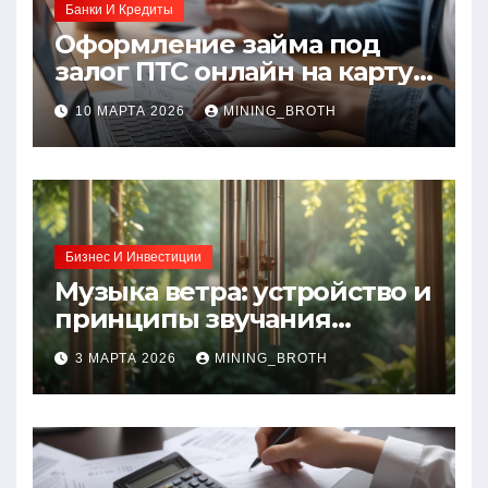
Банки И Кредиты
Оформление займа под
залог ПТС онлайн на карту
без визита в офис: порядок,
10 МАРТА 2026
MINING_BROTH
требования и документы
Бизнес И Инвестиции
Музыка ветра: устройство и
принципы звучания
колокольчиков
3 МАРТА 2026
MINING_BROTH