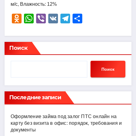
м/с, Влажность: 12%
O
W
Vi
V
T
О
d
h
b
K
el
тп
n
at
er
e
р
o
s
gr
а
Поиск
kl
A
a
в
a
p
m
и
Поиск
ss
p
ть
ni
ki
Последние записи
Оформление займа под залог ПТС онлайн на
карту без визита в офис: порядок, требования и
документы