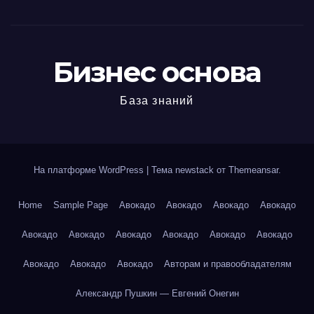
Бизнес основа
База знаний
На платформе WordPress
|
Тема newstack от
Themeansar
.
Home
Sample Page
Авокадо
Авокадо
Авокадо
Авокадо
Авокадо
Авокадо
Авокадо
Авокадо
Авокадо
Авокадо
Авокадо
Авокадо
Авокадо
Авторам и правообладателям
Александр Пушкин — Евгений Онегин