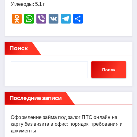
Углеводы: 5.1 г
O
W
Vi
V
T
О
d
h
b
K
el
тп
n
at
er
e
р
o
s
gr
а
Поиск
kl
A
a
в
a
p
m
и
Поиск
ss
p
ть
ni
ki
Последние записи
Оформление займа под залог ПТС онлайн на
карту без визита в офис: порядок, требования и
документы