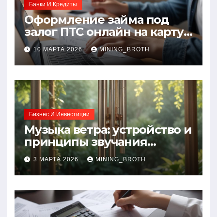
Банки И Кредиты
Оформление займа под
залог ПТС онлайн на карту
без визита в офис: порядок,
10 МАРТА 2026
MINING_BROTH
требования и документы
Бизнес И Инвестиции
Музыка ветра: устройство и
принципы звучания
колокольчиков
3 МАРТА 2026
MINING_BROTH