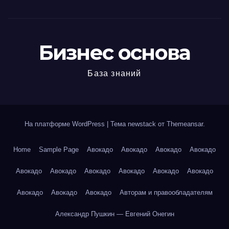
Бизнес основа
База знаний
На платформе WordPress
|
Тема newstack от
Themeansar
.
Home
Sample Page
Авокадо
Авокадо
Авокадо
Авокадо
Авокадо
Авокадо
Авокадо
Авокадо
Авокадо
Авокадо
Авокадо
Авокадо
Авокадо
Авторам и правообладателям
Александр Пушкин — Евгений Онегин