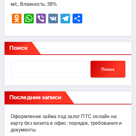
м/с, Влажность: 38%
O
W
Vi
V
T
О
d
h
b
K
el
тп
n
at
er
e
р
o
s
gr
а
Поиск
kl
A
a
в
a
p
m
и
Поиск
ss
p
ть
ni
ki
Последние записи
Оформление займа под залог ПТС онлайн на
карту без визита в офис: порядок, требования и
документы