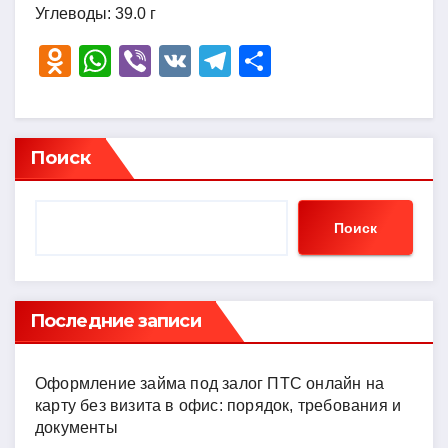
Углеводы: 39.0 г
O
W
Vi
V
T
О
d
h
b
K
el
тп
n
at
er
e
р
o
s
gr
а
Поиск
kl
A
a
в
a
p
m
и
Поиск
ss
p
ть
ni
ki
Последние записи
Оформление займа под залог ПТС онлайн на
карту без визита в офис: порядок, требования и
документы