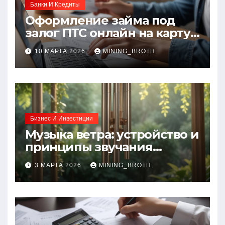
Банки И Кредиты
Оформление займа под
залог ПТС онлайн на карту
без визита в офис: порядок,
10 МАРТА 2026
MINING_BROTH
требования и документы
Бизнес И Инвестиции
Музыка ветра: устройство и
принципы звучания
колокольчиков
3 МАРТА 2026
MINING_BROTH