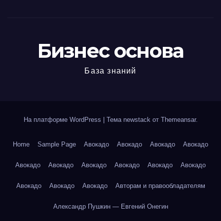
Бизнес основа
База знаний
На платформе WordPress
|
Тема newstack от
Themeansar
.
Home
Sample Page
Авокадо
Авокадо
Авокадо
Авокадо
Авокадо
Авокадо
Авокадо
Авокадо
Авокадо
Авокадо
Авокадо
Авокадо
Авокадо
Авторам и правообладателям
Александр Пушкин — Евгений Онегин