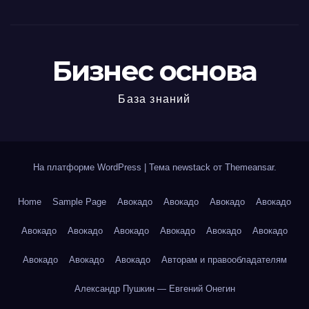
Бизнес основа
База знаний
На платформе WordPress
|
Тема newstack от
Themeansar
.
Home
Sample Page
Авокадо
Авокадо
Авокадо
Авокадо
Авокадо
Авокадо
Авокадо
Авокадо
Авокадо
Авокадо
Авокадо
Авокадо
Авокадо
Авторам и правообладателям
Александр Пушкин — Евгений Онегин