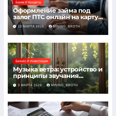
Банки И Кредиты
Оформление займа под
залог ПТС онлайн на карту
без визита в офис: порядок,
10 МАРТА 2026
MINING_BROTH
требования и документы
Бизнес И Инвестиции
Музыка ветра: устройство и
принципы звучания
колокольчиков
3 МАРТА 2026
MINING_BROTH