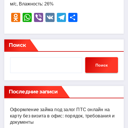
м/с, Влажность: 26%
O
W
Vi
V
T
О
d
h
b
K
el
тп
n
at
er
e
р
o
s
gr
а
Поиск
kl
A
a
в
a
p
m
и
Поиск
ss
p
ть
ni
ki
Последние записи
Оформление займа под залог ПТС онлайн на
карту без визита в офис: порядок, требования и
документы