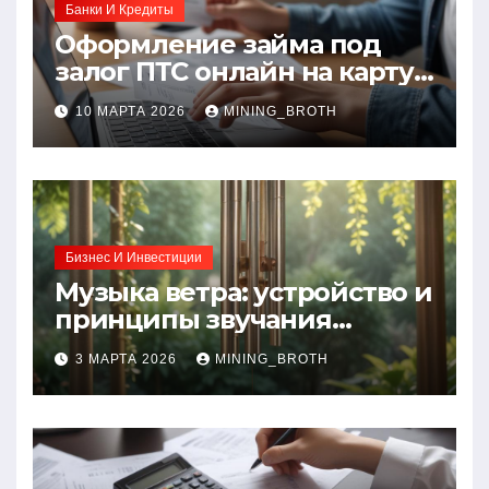
Банки И Кредиты
Оформление займа под
залог ПТС онлайн на карту
без визита в офис: порядок,
10 МАРТА 2026
MINING_BROTH
требования и документы
Бизнес И Инвестиции
Музыка ветра: устройство и
принципы звучания
колокольчиков
3 МАРТА 2026
MINING_BROTH