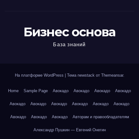
Бизнес основа
База знаний
На платформе WordPress
|
Тема newstack от
Themeansar
.
Home
Sample Page
Авокадо
Авокадо
Авокадо
Авокадо
Авокадо
Авокадо
Авокадо
Авокадо
Авокадо
Авокадо
Авокадо
Авокадо
Авокадо
Авторам и правообладателям
Александр Пушкин — Евгений Онегин