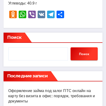
Углеводы: 40.9 г
O
W
Vi
V
T
О
d
h
b
K
el
тп
n
at
er
e
р
o
s
gr
а
Поиск
kl
A
a
в
a
p
m
и
Поиск
ss
p
ть
ni
ki
Последние записи
Оформление займа под залог ПТС онлайн на
карту без визита в офис: порядок, требования и
документы