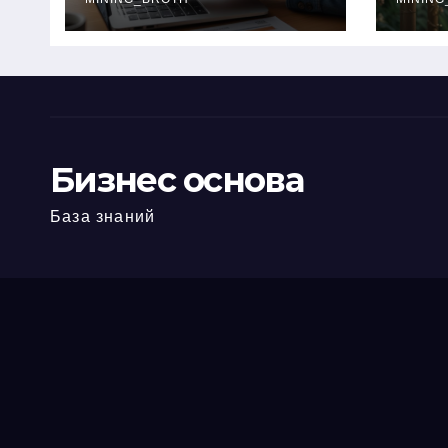
офис: порядок,
кол
требования и
документы
Бизнес основа
База знаний