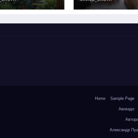
окольчиков
ставки и
требования к
заемщикам
Home
Sample Page
Авокадо
Автор
Александр Пуш