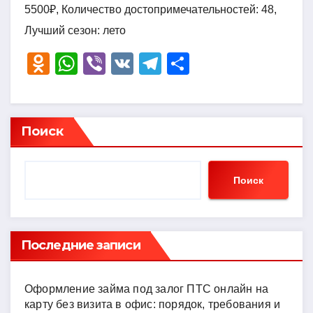
5500₽, Количество достопримечательностей: 48,
Лучший сезон: лето
O
W
Vi
V
T
О
d
h
b
K
el
тп
n
at
er
e
р
o
s
gr
а
Поиск
kl
A
a
в
a
p
m
и
Поиск
ss
p
ть
ni
ki
Последние записи
Оформление займа под залог ПТС онлайн на
карту без визита в офис: порядок, требования и