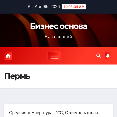
Перейти
Вс. Авг 9th, 2026
11:06:35 AM
к
содержимому
Бизнес основа
База знаний
Пермь
Средняя температура: -1°C, Стоимость отеля: