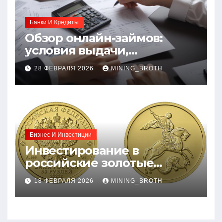
Банки И Кредиты
Обзор онлайн-займов:
условия выдачи,
процентные ставки и
28 ФЕВРАЛЯ 2026
MINING_BROTH
требования к заемщикам
Бизнес И Инвестиции
Инвестирование в
российские золотые
монеты: подробное
18 ФЕВРАЛЯ 2026
MINING_BROTH
руководство