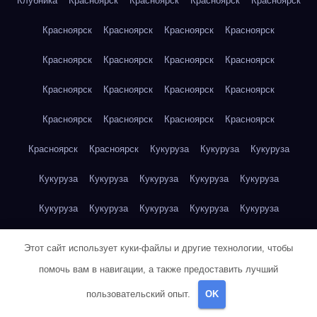
Клубника
Красноярск
Красноярск
Красноярск
Красноярск
Красноярск
Красноярск
Красноярск
Красноярск
Красноярск
Красноярск
Красноярск
Красноярск
Красноярск
Красноярск
Красноярск
Красноярск
Красноярск
Красноярск
Красноярск
Красноярск
Красноярск
Красноярск
Кукуруза
Кукуруза
Кукуруза
Кукуруза
Кукуруза
Кукуруза
Кукуруза
Кукуруза
Кукуруза
Кукуруза
Кукуруза
Кукуруза
Кукуруза
Кукуруза
Куриная грудка
Куриная грудка
Куриная грудка
Этот сайт использует куки-файлы и другие технологии, чтобы
Куриная грудка
Куриная грудка
Куриная грудка
помочь вам в навигации, а также предоставить лучший
пользовательский опыт.
OK
Куриная грудка
Куриная грудка
Куриная грудка