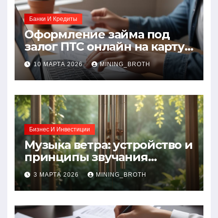
Банки И Кредиты
Оформление займа под
залог ПТС онлайн на карту
без визита в офис: порядок,
10 МАРТА 2026
MINING_BROTH
требования и документы
Бизнес И Инвестиции
Музыка ветра: устройство и
принципы звучания
колокольчиков
3 МАРТА 2026
MINING_BROTH