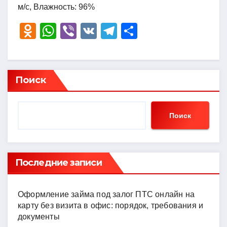
м/с, Влажность: 96%
O
W
Vi
V
T
О
d
h
b
K
el
тп
n
at
er
e
р
o
s
gr
а
Поиск
kl
A
a
в
a
p
m
и
Поиск
ss
p
ть
ni
ki
Последние записи
Оформление займа под залог ПТС онлайн на
карту без визита в офис: порядок, требования и
документы