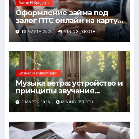
Банки И Кредиты
Оформление займа под
залог ПТС онлайн на карту
без визита в офис: порядок,
10 МАРТА 2026
MINING_BROTH
требования и документы
Бизнес И Инвестиции
Музыка ветра: устройство и
принципы звучания
колокольчиков
3 МАРТА 2026
MINING_BROTH