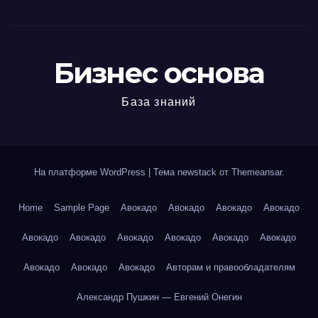
Бизнес основа
База знаний
На платформе WordPress
|
Тема newstack от
Themeansar
.
Home
Sample Page
Авокадо
Авокадо
Авокадо
Авокадо
Авокадо
Авокадо
Авокадо
Авокадо
Авокадо
Авокадо
Авокадо
Авокадо
Авокадо
Авторам и правообладателям
Александр Пушкин — Евгений Онегин