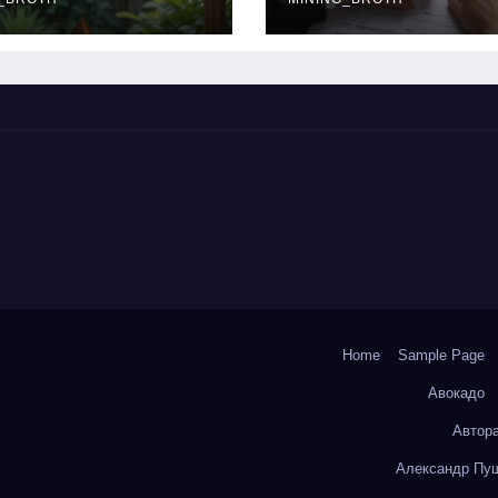
окольчиков
ставки и
требования к
заемщикам
Home
Sample Page
Авокадо
Автор
Александр Пуш