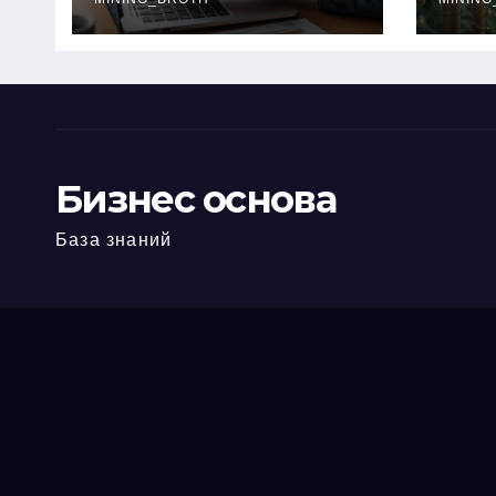
офис: порядок,
кол
требования и
документы
Бизнес основа
База знаний