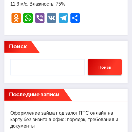
11.3 м/с, Влажность: 75%
O
W
Vi
V
T
О
d
h
b
K
el
тп
n
at
er
e
р
o
s
gr
а
Поиск
kl
A
a
в
a
p
m
и
Поиск
ss
p
ть
ni
ki
Последние записи
Оформление займа под залог ПТС онлайн на
карту без визита в офис: порядок, требования и
документы