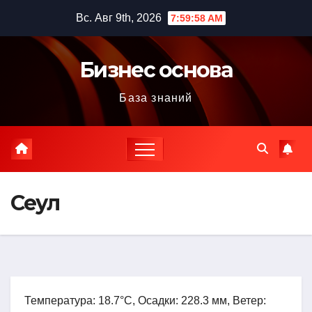
Перейти
Вс. Авг 9th, 2026
7:59:59 AM
к
содержимому
Бизнес основа
База знаний
Сеул
Температура: 18.7°C, Осадки: 228.3 мм, Ветер: