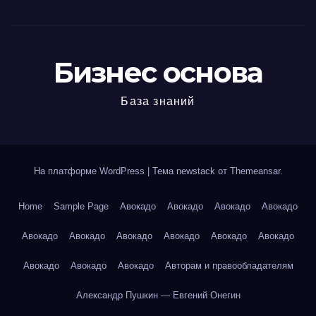
Бизнес основа
База знаний
На платформе WordPress
|
Тема newstack от
Themeansar
.
Home
Sample Page
Авокадо
Авокадо
Авокадо
Авокадо
Авокадо
Авокадо
Авокадо
Авокадо
Авокадо
Авокадо
Авокадо
Авокадо
Авокадо
Авторам и правообладателям
Александр Пушкин — Евгений Онегин