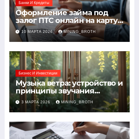
Банки И Кредиты
Оформление займа под
залог ПТС онлайн на карту
без визита в офис: порядок,
10 МАРТА 2026
MINING_BROTH
требования и документы
Бизнес И Инвестиции
Музыка ветра: устройство и
принципы звучания
колокольчиков
3 МАРТА 2026
MINING_BROTH