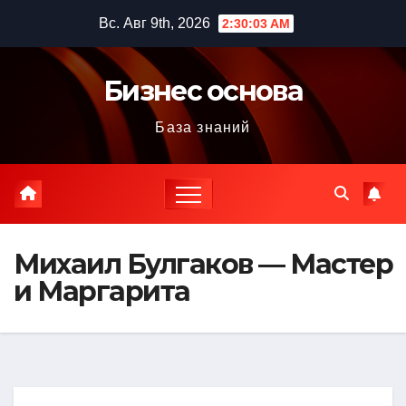
Перейти
Вс. Авг 9th, 2026
2:30:04 AM
к
содержимому
Бизнес основа
База знаний
Михаил Булгаков — Мастер
и Маргарита