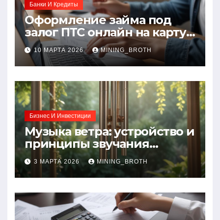
Банки И Кредиты
Оформление займа под
залог ПТС онлайн на карту
без визита в офис: порядок,
10 МАРТА 2026
MINING_BROTH
требования и документы
Бизнес И Инвестиции
Музыка ветра: устройство и
принципы звучания
колокольчиков
3 МАРТА 2026
MINING_BROTH