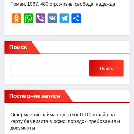
Роман, 1967, 480 стр. жизнь, свобода, надежда
O
W
Vi
V
T
О
d
h
b
K
el
тп
n
at
er
e
р
o
s
gr
а
Поиск
kl
A
a
в
a
p
m
и
Поиск
ss
p
ть
ni
ki
Последние записи
Оформление займа под залог ПТС онлайн на
карту без визита в офис: порядок, требования и
документы