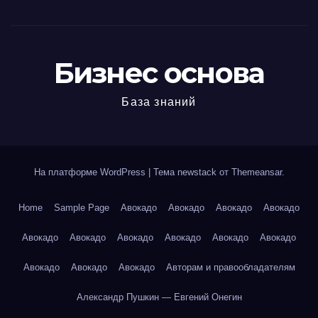
Бизнес основа
База знаний
На платформе WordPress
|
Тема newstack от
Themeansar
.
Home
Sample Page
Авокадо
Авокадо
Авокадо
Авокадо
Авокадо
Авокадо
Авокадо
Авокадо
Авокадо
Авокадо
Авокадо
Авокадо
Авокадо
Авторам и правообладателям
Александр Пушкин — Евгений Онегин