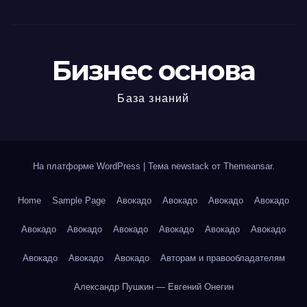
Бизнес основа
База знаний
На платформе WordPress
|
Тема newstack от
Themeansar
.
Home
Sample Page
Авокадо
Авокадо
Авокадо
Авокадо
Авокадо
Авокадо
Авокадо
Авокадо
Авокадо
Авокадо
Авокадо
Авокадо
Авокадо
Авторам и правообладателям
Александр Пушкин — Евгений Онегин