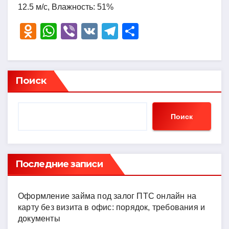
12.5 м/с, Влажность: 51%
O
W
Vi
V
T
О
d
h
b
K
el
тп
n
at
er
e
р
o
s
gr
а
Поиск
kl
A
a
в
a
p
m
и
Поиск
ss
p
ть
ni
ki
Последние записи
Оформление займа под залог ПТС онлайн на
карту без визита в офис: порядок, требования и
документы