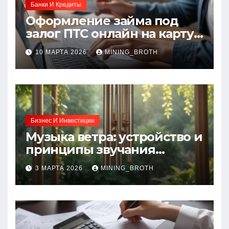
Банки И Кредиты
Оформление займа под
залог ПТС онлайн на карту
без визита в офис: порядок,
10 МАРТА 2026
MINING_BROTH
требования и документы
Бизнес И Инвестиции
Музыка ветра: устройство и
принципы звучания
колокольчиков
3 МАРТА 2026
MINING_BROTH