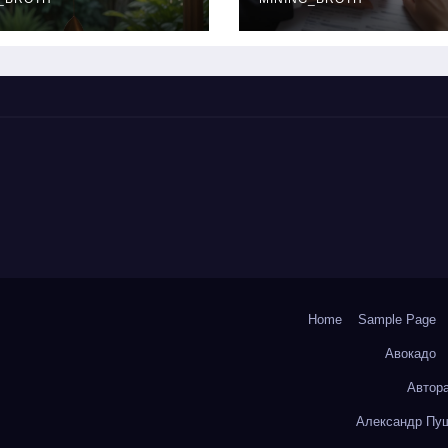
окольчиков
ставки и
требования к
заемщикам
Home
Sample Page
Авокадо
Автор
Александр Пуш