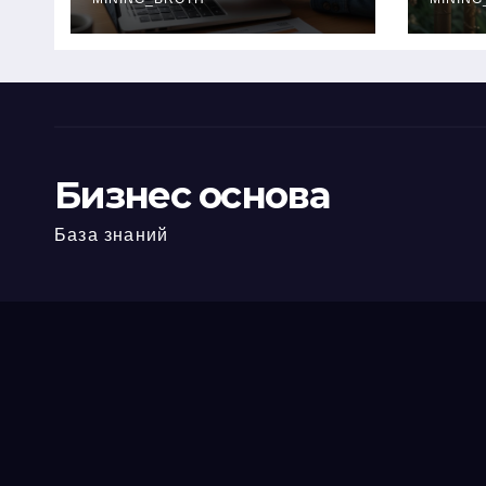
офис: порядок,
кол
требования и
документы
Бизнес основа
База знаний