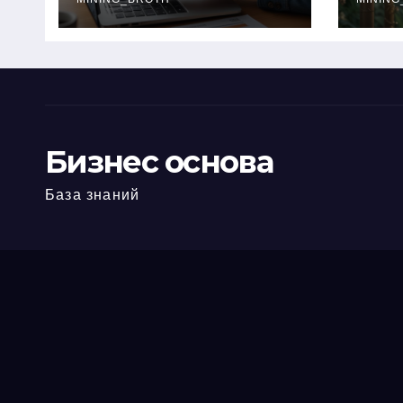
офис: порядок,
кол
требования и
документы
Бизнес основа
База знаний