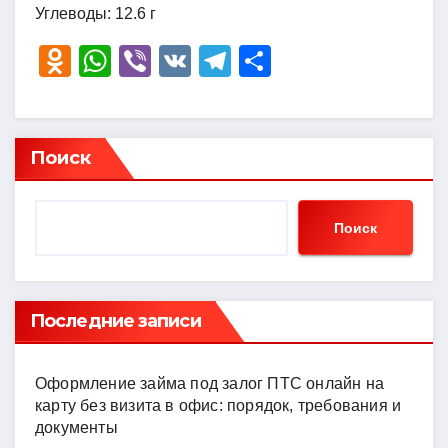
Углеводы: 12.6 г
O
W
Vi
V
T
О
d
h
b
K
el
тп
n
at
er
e
р
o
s
gr
а
Поиск
kl
A
a
в
a
p
m
и
Поиск
ss
p
ть
ni
ki
Последние записи
Оформление займа под залог ПТС онлайн на
карту без визита в офис: порядок, требования и
документы