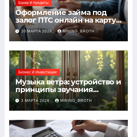
Банки И Кредиты
Оформление займа под
залог ПТС онлайн на карту
без визита в офис: порядок,
10 МАРТА 2026
MINING_BROTH
требования и документы
Бизнес И Инвестиции
Музыка ветра: устройство и
принципы звучания
колокольчиков
3 МАРТА 2026
MINING_BROTH