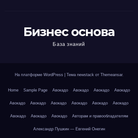
Бизнес основа
База знаний
На платформе WordPress
|
Тема newstack от
Themeansar
.
Home
Sample Page
Авокадо
Авокадо
Авокадо
Авокадо
Авокадо
Авокадо
Авокадо
Авокадо
Авокадо
Авокадо
Авокадо
Авокадо
Авокадо
Авторам и правообладателям
Александр Пушкин — Евгений Онегин