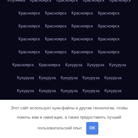
Клубника
Красноярск
Красноярск
Красноярск
Красноярск
Красноярск
Красноярск
Красноярск
Красноярск
Красноярск
Красноярск
Красноярск
Красноярск
Красноярск
Красноярск
Красноярск
Красноярск
Красноярск
Красноярск
Красноярск
Красноярск
Красноярск
Красноярск
Кукуруза
Кукуруза
Кукуруза
Кукуруза
Кукуруза
Кукуруза
Кукуруза
Кукуруза
Кукуруза
Кукуруза
Кукуруза
Кукуруза
Кукуруза
Кукуруза
Куриная грудка
Куриная грудка
Куриная грудка
Этот сайт использует куки-файлы и другие технологии, чтобы
Куриная грудка
Куриная грудка
Куриная грудка
помочь вам в навигации, а также предоставить лучший
пользовательский опыт.
OK
Куриная грудка
Куриная грудка
Куриная грудка