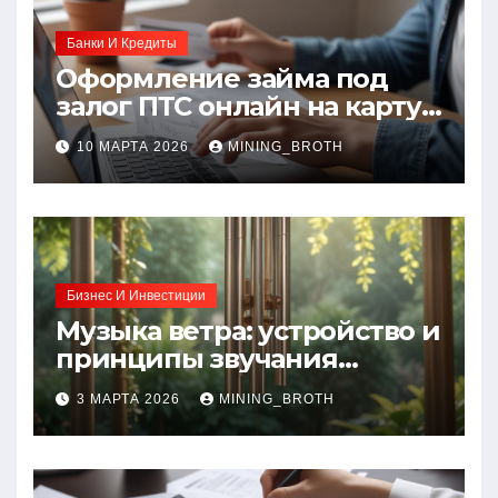
Банки И Кредиты
Оформление займа под
залог ПТС онлайн на карту
без визита в офис: порядок,
10 МАРТА 2026
MINING_BROTH
требования и документы
Бизнес И Инвестиции
Музыка ветра: устройство и
принципы звучания
колокольчиков
3 МАРТА 2026
MINING_BROTH