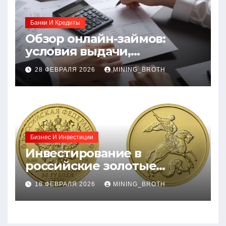
Банки И Кредиты
Обзор онлайн-займов:
условия выдачи,
процентные ставки и
28 ФЕВРАЛЯ 2026
MINING_BROTH
требования к заемщикам
Бизнес И Инвестиции
Инвестирование в
российские золотые
монеты: подробное
18 ФЕВРАЛЯ 2026
MINING_BROTH
руководство