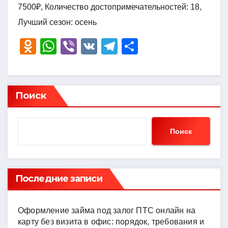
7500₽, Количество достопримечательностей: 18,
Лучший сезон: осень
O
W
Vi
V
T
О
d
h
b
K
el
тп
n
at
er
e
р
o
s
gr
а
Поиск
kl
A
a
в
a
p
m
и
Поиск
ss
p
ть
ni
ki
Последние записи
Оформление займа под залог ПТС онлайн на
карту без визита в офис: порядок, требования и