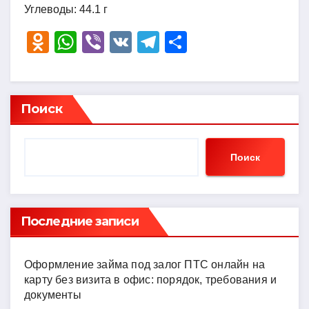
Углеводы: 44.1 г
O
W
Vi
V
T
О
d
h
b
K
el
тп
n
at
er
e
р
o
s
gr
а
Поиск
kl
A
a
в
a
p
m
и
Поиск
ss
p
ть
ni
ki
Последние записи
Оформление займа под залог ПТС онлайн на
карту без визита в офис: порядок, требования и
документы