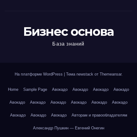
Бизнес основа
База знаний
На платформе WordPress
|
Тема newstack от
Themeansar
.
Home
Sample Page
Авокадо
Авокадо
Авокадо
Авокадо
Авокадо
Авокадо
Авокадо
Авокадо
Авокадо
Авокадо
Авокадо
Авокадо
Авокадо
Авторам и правообладателям
Александр Пушкин — Евгений Онегин