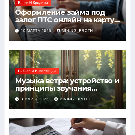
Банки И Кредиты
Оформление займа под
залог ПТС онлайн на карту
без визита в офис: порядок,
10 МАРТА 2026
MINING_BROTH
требования и документы
Бизнес И Инвестиции
Музыка ветра: устройство и
принципы звучания
колокольчиков
3 МАРТА 2026
MINING_BROTH