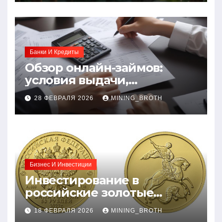
Банки И Кредиты
Обзор онлайн-займов:
условия выдачи,
процентные ставки и
28 ФЕВРАЛЯ 2026
MINING_BROTH
требования к заемщикам
Бизнес И Инвестиции
Инвестирование в
российские золотые
монеты: подробное
18 ФЕВРАЛЯ 2026
MINING_BROTH
руководство