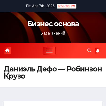
Перейти
Пт. Авг 7th, 2026
8:58:04 PM
к
содержимому
Бизнес основа
База знаний
Даниэль Дефо — Робинзон
Крузо