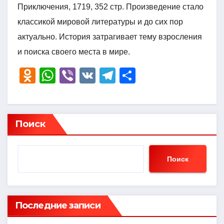
Приключения, 1719, 352 стр. Произведение стало
классикой мировой литературы и до сих пор
актуально. История затрагивает тему взросления
и поиска своего места в мире.
O
W
Vi
V
T
О
d
h
b
K
el
тп
n
at
er
e
р
o
s
gr
а
Поиск
kl
A
a
в
a
p
m
и
Поиск
ss
p
ть
ni
ki
Последние записи