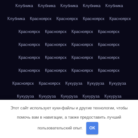
Клубника
Клубника
Клубника
Клубника
Клубника
Клубника
Красноярск
Красноярск
Красноярск
Красноярск
Красноярск
Красноярск
Красноярск
Красноярск
Красноярск
Красноярск
Красноярск
Красноярск
Красноярск
Красноярск
Красноярск
Красноярск
Красноярск
Красноярск
Красноярск
Красноярск
Красноярск
Красноярск
Кукуруза
Кукуруза
Кукуруза
Кукуруза
Кукуруза
Кукуруза
Кукуруза
Кукуруза
Этот сайт использует куки-файлы и другие технологии, чтобы
Кукуруза
Кукуруза
Кукуруза
Кукуруза
Кукуруза
помочь вам в навигации, а также предоставить лучший
Кукуруза
Куриная грудка
Куриная грудка
Куриная грудка
пользовательский опыт.
OK
Куриная грудка
Куриная грудка
Куриная грудка