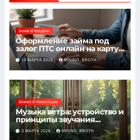
Банки И Кредиты
Оформление займа под
залог ПТС онлайн на карту
без визита в офис: порядок,
10 МАРТА 2026
MINING_BROTH
требования и документы
Бизнес И Инвестиции
Музыка ветра: устройство и
принципы звучания
колокольчиков
3 МАРТА 2026
MINING_BROTH