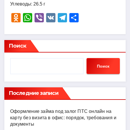
Углеводы: 26.5 г
O
W
Vi
V
T
О
d
h
b
K
el
тп
n
at
er
e
р
o
s
gr
а
Поиск
kl
A
a
в
a
p
m
и
Поиск
ss
p
ть
ni
ki
Последние записи
Оформление займа под залог ПТС онлайн на
карту без визита в офис: порядок, требования и
документы