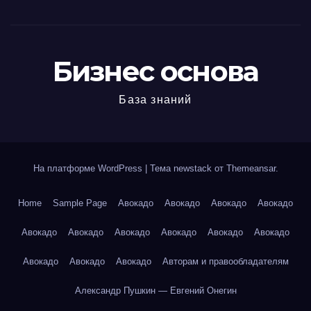
Бизнес основа
База знаний
На платформе WordPress
|
Тема newstack от
Themeansar
.
Home
Sample Page
Авокадо
Авокадо
Авокадо
Авокадо
Авокадо
Авокадо
Авокадо
Авокадо
Авокадо
Авокадо
Авокадо
Авокадо
Авокадо
Авторам и правообладателям
Александр Пушкин — Евгений Онегин