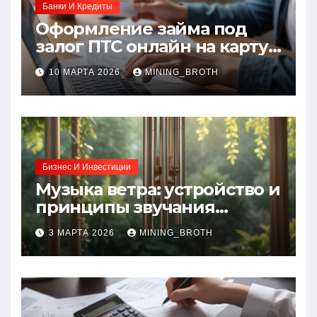
Банки И Кредиты
Оформление займа под
залог ПТС онлайн на карту
без визита в офис: порядок,
10 МАРТА 2026
MINING_BROTH
требования и документы
Бизнес И Инвестиции
Музыка ветра: устройство и
принципы звучания
колокольчиков
3 МАРТА 2026
MINING_BROTH