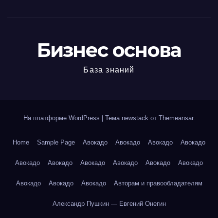
Бизнес основа
База знаний
На платформе WordPress
|
Тема newstack от
Themeansar
.
Home
Sample Page
Авокадо
Авокадо
Авокадо
Авокадо
Авокадо
Авокадо
Авокадо
Авокадо
Авокадо
Авокадо
Авокадо
Авокадо
Авокадо
Авторам и правообладателям
Александр Пушкин — Евгений Онегин