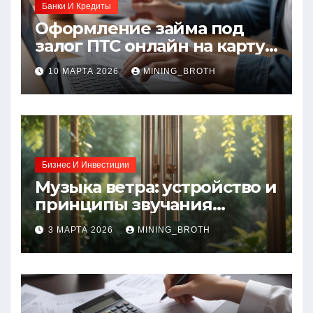
Банки И Кредиты
Оформление займа под
залог ПТС онлайн на карту
без визита в офис: порядок,
10 МАРТА 2026
MINING_BROTH
требования и документы
Бизнес И Инвестиции
Музыка ветра: устройство и
принципы звучания
колокольчиков
3 МАРТА 2026
MINING_BROTH