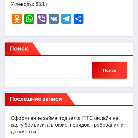
Углеводы: 63.1 г
O
W
Vi
V
T
О
d
h
b
K
el
тп
n
at
er
e
р
o
s
gr
а
Поиск
kl
A
a
в
a
p
m
и
Поиск
ss
p
ть
ni
ki
Последние записи
Оформление займа под залог ПТС онлайн на
карту без визита в офис: порядок, требования и
документы