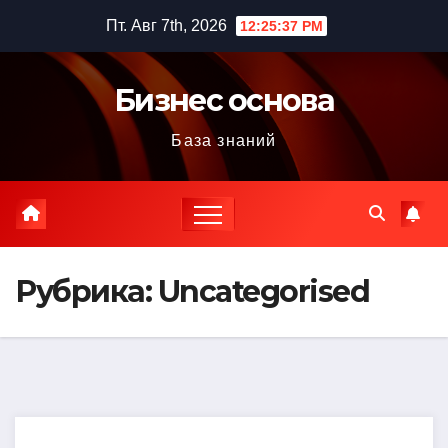
Перейти
Пт. Авг 7th, 2026
12:25:39 PM
к
содержимому
Бизнес основа
База знаний
Рубрика:
Uncategorised