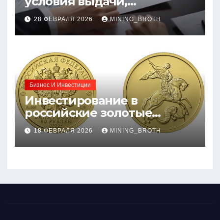
условия выдачи,
процентные ставки и
28 ФЕВРАЛЯ 2026
MINING_BROTH
требования к заемщикам
Бизнес И Инвестиции
Инвестирование в
российские золотые
монеты: подробное
18 ФЕВРАЛЯ 2026
MINING_BROTH
руководство