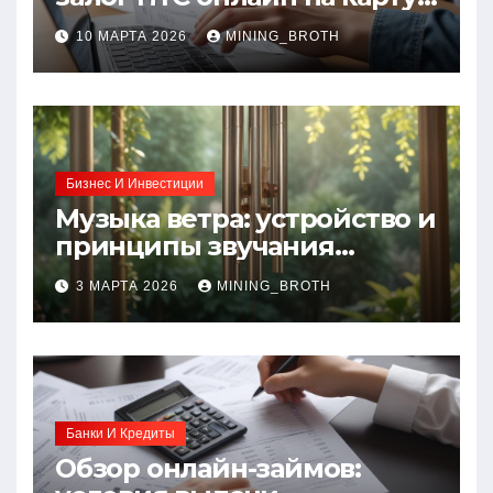
без визита в офис: порядок,
10 МАРТА 2026
MINING_BROTH
требования и документы
Бизнес И Инвестиции
Музыка ветра: устройство и
принципы звучания
колокольчиков
3 МАРТА 2026
MINING_BROTH
Банки И Кредиты
Обзор онлайн-займов: