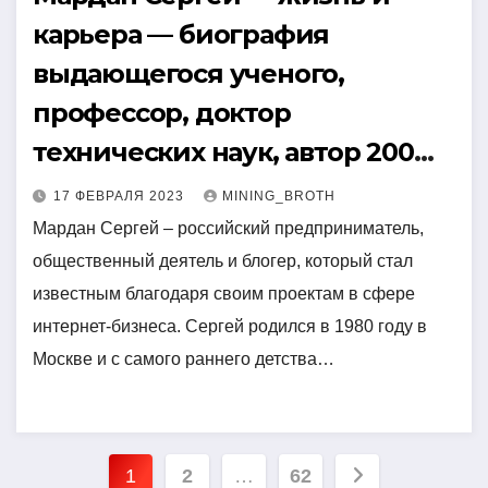
карьера — биография
выдающегося ученого,
профессор, доктор
технических наук, автор 200
научных работ, его вклад в
17 ФЕВРАЛЯ 2023
MINING_BROTH
развитие научных отраслей и
Мардан Сергей – российский предприниматель,
общественный деятель и блогер, который стал
личность за кулисами
известным благодаря своим проектам в сфере
создания уникальных
интернет-бизнеса. Сергей родился в 1980 году в
технологий
Москве и с самого раннего детства…
Пагинация
1
2
…
62