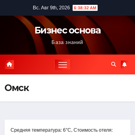
Перейти
Вс. Авг 9th, 2026
6:38:34 AM
к
содержимому
Бизнес основа
База знаний
Омск
Средняя температура: 6°C, Стоимость отеля: