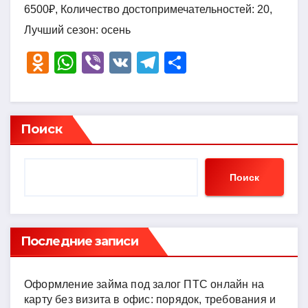
6500₽, Количество достопримечательностей: 20,
Лучший сезон: осень
O
W
Vi
V
T
О
d
h
b
K
el
тп
n
at
er
e
р
o
s
gr
а
Поиск
kl
A
a
в
a
p
m
и
Поиск
ss
p
ть
ni
ki
Последние записи
Оформление займа под залог ПТС онлайн на
карту без визита в офис: порядок, требования и