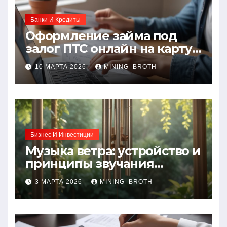
Банки И Кредиты
Оформление займа под
залог ПТС онлайн на карту
без визита в офис: порядок,
10 МАРТА 2026
MINING_BROTH
требования и документы
Бизнес И Инвестиции
Музыка ветра: устройство и
принципы звучания
колокольчиков
3 МАРТА 2026
MINING_BROTH