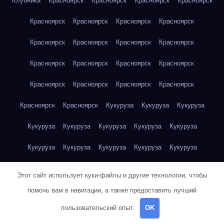
Клубника
Красноярск
Красноярск
Красноярск
Красноярск
Красноярск
Красноярск
Красноярск
Красноярск
Красноярск
Красноярск
Красноярск
Красноярск
Красноярск
Красноярск
Красноярск
Красноярск
Красноярск
Красноярск
Красноярск
Красноярск
Красноярск
Красноярск
Кукуруза
Кукуруза
Кукуруза
Кукуруза
Кукуруза
Кукуруза
Кукуруза
Кукуруза
Кукуруза
Кукуруза
Кукуруза
Кукуруза
Кукуруза
Кукуруза
Куриная грудка
Куриная грудка
Куриная грудка
Этот сайт использует куки-файлы и другие технологии, чтобы
Куриная грудка
Куриная грудка
Куриная грудка
помочь вам в навигации, а также предоставить лучший
пользовательский опыт.
OK
Куриная грудка
Куриная грудка
Куриная грудка