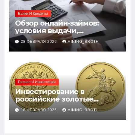
Банки И Кредиты
Обзор онлайн-займов:
условия выдачи,
процентные ставки и
28 ФЕВРАЛЯ 2026
MINING_BROTH
требования к заемщикам
Бизнес И Инвестиции
Инвестирование в
российские золотые
монеты: подробное
18 ФЕВРАЛЯ 2026
MINING_BROTH
руководство