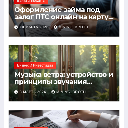
Банки И Кредиты
Оформление займа под
залог ПТС онлайн на карту
без визита в офис: порядок,
10 МАРТА 2026
MINING_BROTH
требования и документы
Бизнес И Инвестиции
Музыка ветра: устройство и
принципы звучания
колокольчиков
3 МАРТА 2026
MINING_BROTH