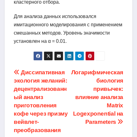
кластерного отбора.
Для анализа данных использовался
имитационного моделирования с применением
смешанных методов. Уровень значимости
установлен на α = 0.01.
Навигация
Диссипативная
Логарифмическая
экология желаний:
биология
по
децентрализованн
привычек:
записям
ый анализ
влияние анализа
приготовления
Matrix
кофе через призму
Logexponential на
вейвлет-
Parameters
преобразования