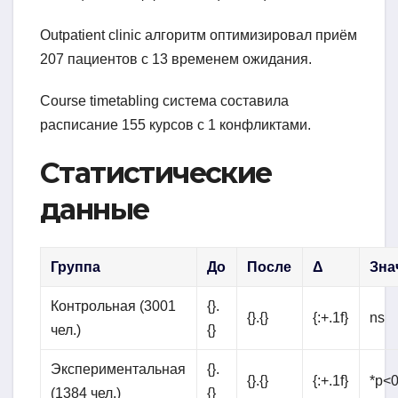
Outpatient clinic алгоритм оптимизировал приём
207 пациентов с 13 временем ожидания.
Course timetabling система составила
расписание 155 курсов с 1 конфликтами.
Статистические
данные
Группа
До
После
Δ
Зна
Контрольная (3001
{}.
{}.{}
{:+.1f}
ns
чел.)
{}
Экспериментальная
{}.
{}.{}
{:+.1f}
*p<0
(1384 чел.)
{}