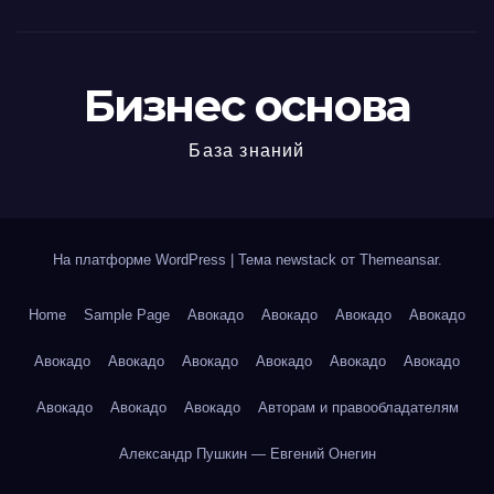
Бизнес основа
База знаний
На платформе WordPress
|
Тема newstack от
Themeansar
.
Home
Sample Page
Авокадо
Авокадо
Авокадо
Авокадо
Авокадо
Авокадо
Авокадо
Авокадо
Авокадо
Авокадо
Авокадо
Авокадо
Авокадо
Авторам и правообладателям
Александр Пушкин — Евгений Онегин