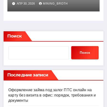
влияние систем
АПР 30, 2026
MINING_BROTH
поддержки принятия
решений на архивации
Поиск
Поиск
Последние записи
Оформление займа под залог ПТС онлайн на
карту без визита в офис: порядок, требования и
документы