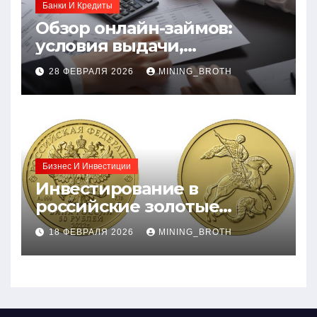
Банки И Кредиты
Обзор онлайн-займов:
условия выдачи,
процентные ставки и
28 ФЕВРАЛЯ 2026
MINING_BROTH
требования к заемщикам
Бизнес И Инвестиции
Инвестирование в
российские золотые
монеты: подробное
18 ФЕВРАЛЯ 2026
MINING_BROTH
руководство