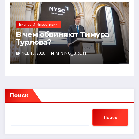
Бизнес И Инвестиции
В чем обвиняют Тимура
Турлова?
ФЕВ 18, 2026
MINING_BROTH
Поиск
Поиск