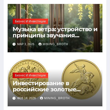
Бизнес И Инвестиции
Музыка ветра: устройство и
принципы звучания
колокольчиков
МАР 3, 2026
MINING_BROTH
Бизнес И Инвестиции
Инвестирование в
российские золотые
монеты: подробное
ФЕВ 18, 2026
MINING_BROTH
руководство