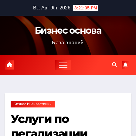
Перейти
Вс. Авг 9th, 2026
3:21:36 PM
к
содержимому
Бизнес основа
База знаний
Бизнес И Инвестиции
Услуги по
легализации