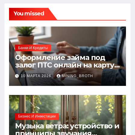
You missed
Банки И Кредиты
Оформление займа под
залог ПТС онлайн на карту
без визита в офис: порядок,
10 МАРТА 2026
MINING_BROTH
требования и документы
Бизнес И Инвестиции
Музыка ветра: устройство и
принципы звучания