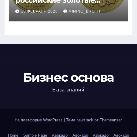
российские золотые
монеты: подробное
18 ФЕВРАЛЯ 2026
MINING_BROTH
руководство
Бизнес основа
База знаний
На платформе WordPress
|
Тема newstack от
Themeansar
.
Home
Sample Page
Авокадо
Авокадо
Авокадо
Авокадо