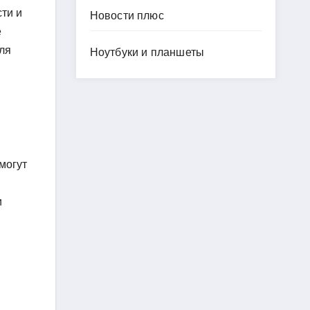
ти и
Новости плюс
е
ля
Ноутбуки и планшеты
могут
и