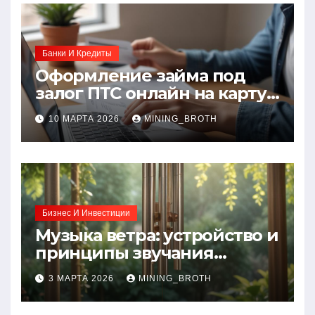
Банки И Кредиты
Оформление займа под
залог ПТС онлайн на карту
без визита в офис: порядок,
10 МАРТА 2026
MINING_BROTH
требования и документы
Бизнес И Инвестиции
Музыка ветра: устройство и
принципы звучания
колокольчиков
3 МАРТА 2026
MINING_BROTH