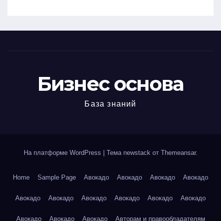
Бизнес основа
База знаний
На платформе WordPress
|
Тема newstack от
Themeansar
.
Home
Sample Page
Авокадо
Авокадо
Авокадо
Авокадо
Авокадо
Авокадо
Авокадо
Авокадо
Авокадо
Авокадо
Авокадо
Авокадо
Авокадо
Авторам и правообладателям