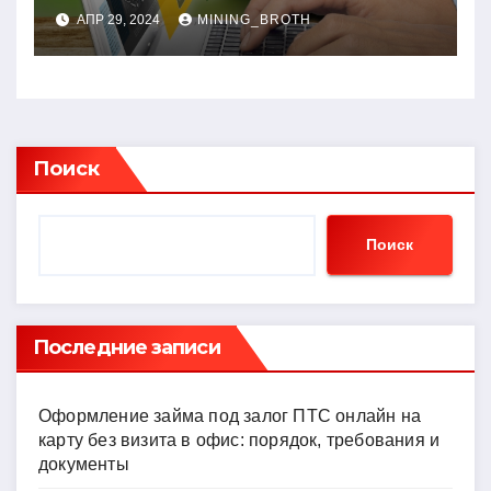
современных сайтов:
АПР 29, 2024
MINING_BROTH
простой путь к
качественному веб-
присутствию
Поиск
Поиск
Последние записи
Оформление займа под залог ПТС онлайн на
карту без визита в офис: порядок, требования и
документы