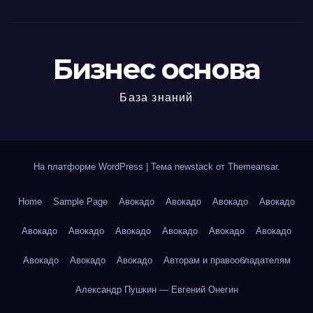
Бизнес основа
База знаний
На платформе WordPress
|
Тема newstack от
Themeansar
.
Home
Sample Page
Авокадо
Авокадо
Авокадо
Авокадо
Авокадо
Авокадо
Авокадо
Авокадо
Авокадо
Авокадо
Авокадо
Авокадо
Авокадо
Авторам и правообладателям
Александр Пушкин — Евгений Онегин