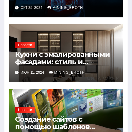
для безопасности на
ОКТ 25, 2024
MINING_BROTH
дороге
Новости
Кухни с эмалированными
фасадами: стиль и
практичность в одном
ИЮН 11, 2024
MINING_BROTH
решении
Новости
Создание сайтов с
помощью шаблонов