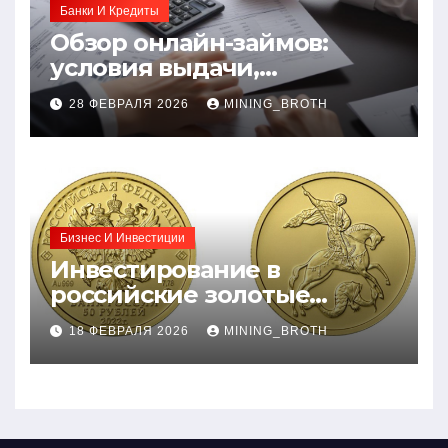
Банки И Кредиты
Обзор онлайн-займов:
условия выдачи,
процентные ставки и
28 ФЕВРАЛЯ 2026
MINING_BROTH
требования к заемщикам
Бизнес И Инвестиции
Инвестирование в
российские золотые
монеты: подробное
18 ФЕВРАЛЯ 2026
MINING_BROTH
руководство