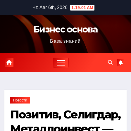
Перейти
Чт. Авг 6th, 2026
1:19:03 AM
к
содержимому
Бизнес основа
База знаний
Новости
Позитив, Селигдар,
Металлоинвест —