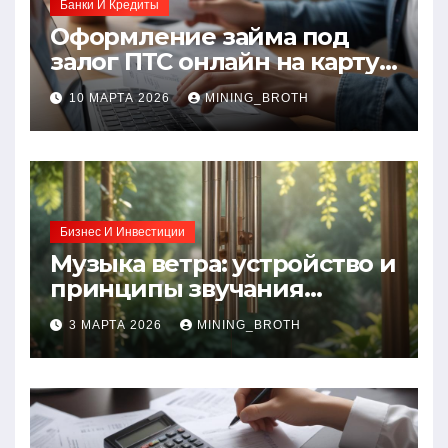
Банки И Кредиты
Оформление займа под
залог ПТС онлайн на карту
без визита в офис: порядок,
10 МАРТА 2026
MINING_BROTH
требования и документы
Бизнес И Инвестиции
Музыка ветра: устройство и
принципы звучания
колокольчиков
3 МАРТА 2026
MINING_BROTH