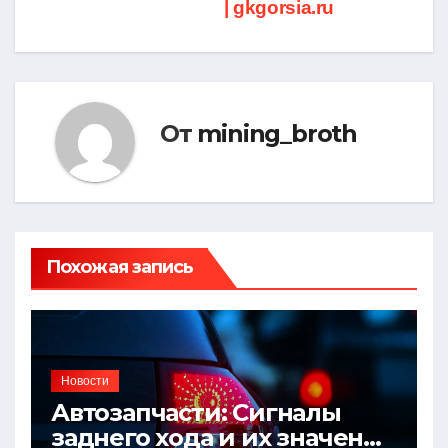
| gkgorsia.ru
От
mining_broth
Похожая запись
Новости
Автозапчасти: Сигналы
заднего хода и их значение