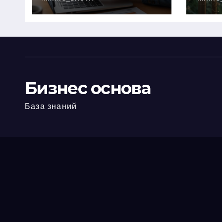
офис: порядок,
кол
требования и
документы
Бизнес основа
База знаний