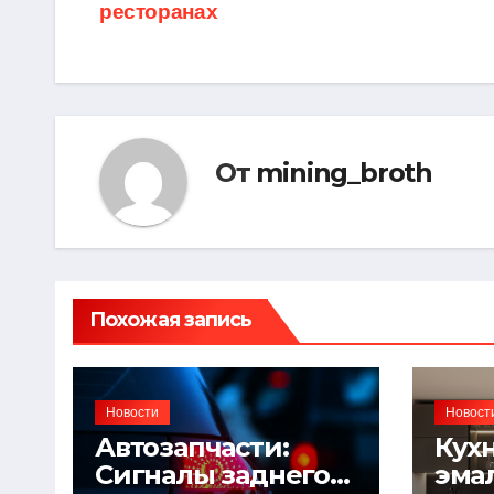
ресторанах
по
записям
От
mining_broth
Похожая запись
Новости
Новост
Автозапчасти:
Кухн
Сигналы заднего
эма