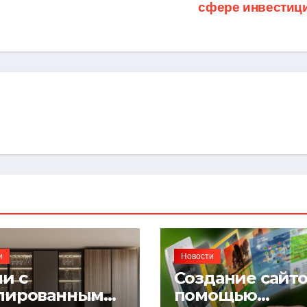
сфере инвестиц
и
Новости
и с
Создание сайто
лированными
помощью