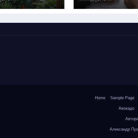
окольчиков
ставки и
требования к
заемщикам
Home
Sample Page
Авокадо
Автор
Александр Пуш