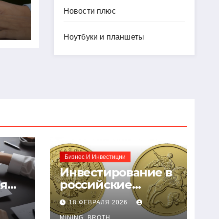
Новости плюс
й
Ноутбуки и планшеты
ию
Бизнес И Инвестиции
Инвестирование в
ия
российские
золотые монеты:
18 ФЕВРАЛЯ 2026
подробное
MINING_BROTH