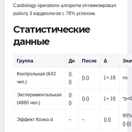
Cardiology operations алгоритм оптимизировал
работу 3 кардиологов с 78% успехом.
Статистические
данные
Группа
До
После
Δ
Зна
Контрольная (643
{}.
{}.{}
{:+.1f}
ns
чел.)
{}
Экспериментальная
{}.
{}.{}
{:+.1f}
*p<0
(4880 чел.)
{}
95% C
Эффект Коэна d
–
–
{}.{}
{}.{}]