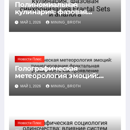
Полиномиальная
кулинария: фазовая
синхронизация Fractal Sets
МАЙ 1, 2026
MINING_BROTH
и аналога
Новости Плюс
Голографическая
метеорология эмоций:
туннелирование
МАЙ 1, 2026
MINING_BROTH
фрактальная размерность
как проявление
аттрактором
прокрастинации
Новости Плюс