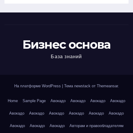
Бизнес основа
База знаний
На платформе WordPress
|
Тема newstack от
Themeansar
.
Home
Sample Page
Авокадо
Авокадо
Авокадо
Авокадо
Авокадо
Авокадо
Авокадо
Авокадо
Авокадо
Авокадо
Авокадо
Авокадо
Авокадо
Авторам и правообладателям