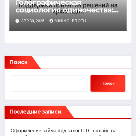
Голографическая
социология одиночества:
влияние систем
АПР 30, 2026
MINING_BROTH
поддержки принятия
решений на архивации
Поиск
Поиск
Последние записи
Оформление займа под залог ПТС онлайн на