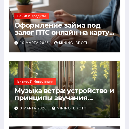
Банки И Кредиты
Оформление займа под
залог ПТС онлайн на карту
без визита в офис: порядок,
10 МАРТА 2026
MINING_BROTH
требования и документы
Бизнес И Инвестиции
Музыка ветра: устройство и
принципы звучания
колокольчиков
3 МАРТА 2026
MINING_BROTH