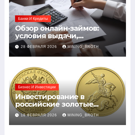
Банки И Кредиты
Обзор онлайн-займов:
условия выдачи,
процентные ставки и
28 ФЕВРАЛЯ 2026
MINING_BROTH
требования к заемщикам
Бизнес И Инвестиции
Инвестирование в
российские золотые
монеты: подробное
18 ФЕВРАЛЯ 2026
MINING_BROTH
руководство