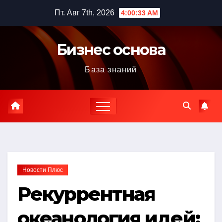
Перейти
Пт. Авг 7th, 2026
4:00:34 AM
к
содержимому
Бизнес основа
База знаний
Новости Плюс
Рекуррентная
океанология идей: