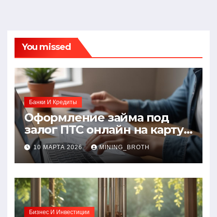
You missed
Банки И Кредиты
Оформление займа под
залог ПТС онлайн на карту
без визита в офис: порядок,
10 МАРТА 2026
MINING_BROTH
требования и документы
Бизнес И Инвестиции